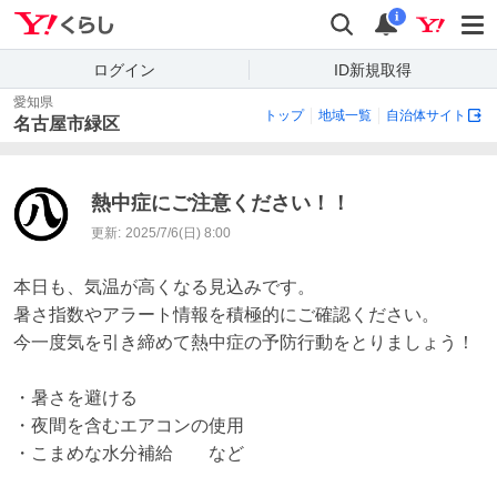
Yahoo!くらし
検索
通知
i
ログイン
ID新規取得
愛知県
トップ
地域一覧
自治体サイト
名古屋市緑区
熱中症にご注意ください！！
更新:
2025/7/6(日) 8:00
本日も、気温が高くなる見込みです。

暑さ指数やアラート情報を積極的にご確認ください。

今一度気を引き締めて熱中症の予防行動をとりましょう！

・暑さを避ける

・夜間を含むエアコンの使用

・こまめな水分補給　　など
