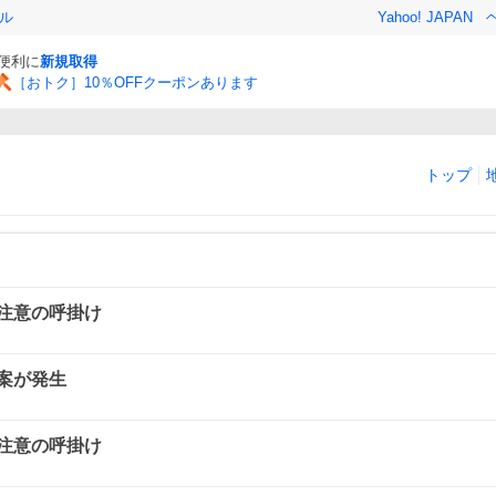
ル
Yahoo! JAPAN
と便利に
新規取得
［おトク］10％OFFクーポンあります
トップ
注意の呼掛け
案が発生
注意の呼掛け