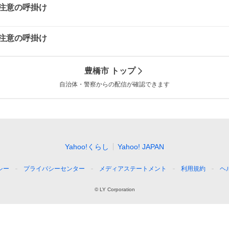
注意の呼掛け
注意の呼掛け
豊橋市
トップ
自治体・警察からの配信が確認できます
Yahoo!くらし
Yahoo! JAPAN
シー
プライバシーセンター
メディアステートメント
利用規約
ヘ
©
LY Corporation