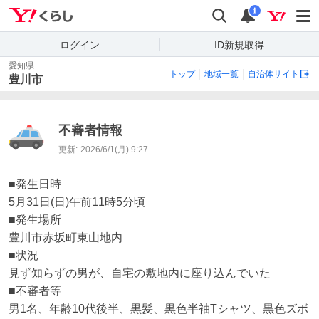
Yahoo!くらし
検索
通知
i
ログイン
ID新規取得
愛知県
トップ
地域一覧
自治体サイト
豊川市
不審者情報
更新:
2026/6/1(月) 9:27
■発生日時

5月31日(日)午前11時5分頃

■発生場所

豊川市赤坂町東山地内

■状況

見ず知らずの男が、自宅の敷地内に座り込んでいた

■不審者等

男1名、年齢10代後半、黒髪、黒色半袖Tシャツ、黒色ズボ