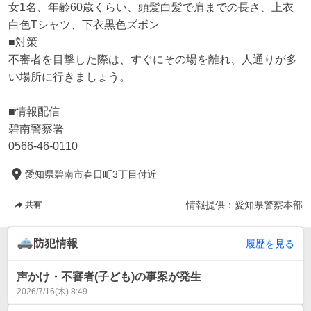
女1名、年齢60歳くらい、頭髪白髪で肩までの長さ、上衣
白色Tシャツ、下衣黒色ズボン

■対策

不審者を目撃した際は、すぐにその場を離れ、人通りが多
い場所に行きましょう。

■情報配信

碧南警察署

0566-46-0110
愛知県碧南市春日町3丁目付近
情報提供：
愛知県警察本部
共有
防犯情報
履歴を見る
声かけ・不審者(子ども)の事案が発生
2026/7/16(木) 8:49