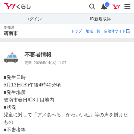
Yahoo!くらし
検索
通知
i
ログイン
ID新規取得
愛知県
トップ
地域一覧
自治体サイト
碧南市
不審者情報
更新:
2026/5/14(木) 11:07
■発生日時

5月13日(水)午後4時40分頃

■発生場所

碧南市春日町3丁目地内

■状況

児童に対して「アメ食べる、かわいいね」等の声を掛けた
もの

■不審者等
