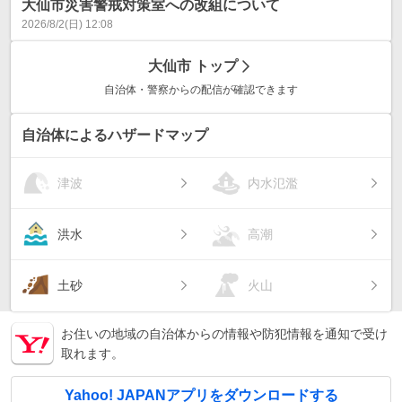
大仙市災害警戒対策室への改組について
2026/8/2(日) 12:08
大仙市
トップ
自治体・警察からの配信が確認できます
自治体によるハザードマップ
津波
内水氾濫
洪水
高潮
土砂
火山
お住いの地域の自治体からの情報や防犯情報を通知で受け
取れます。
Yahoo! JAPANアプリをダウンロードする