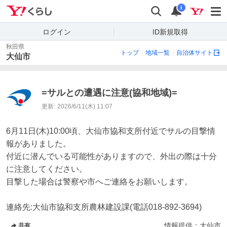
Yahoo!くらし
検索
通知
i
ログイン
ID新規取得
秋田県
トップ
地域一覧
自治体サイト
大仙市
=サルとの遭遇に注意(協和地域)=
更新:
2026/6/11(木) 11:07
6月11日(木)10:00頃、大仙市協和支所付近でサルの目撃情
報がありました。

付近に潜んでいる可能性がありますので、外出の際は十分
に注意してください。

目撃した場合は警察や市へご連絡をお願いします。

連絡先:大仙市協和支所農林建設課(電話018-892-3694)
情報提供：
大仙市
共有