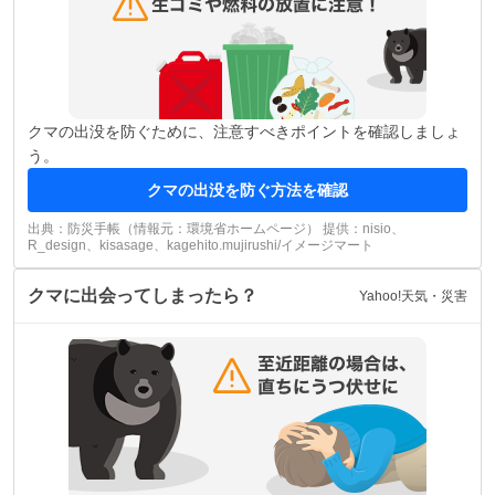
クマの出没を防ぐために、注意すべきポイントを確認しましょ
う。
クマの出没を防ぐ方法を確認
出典：防災手帳（情報元：環境省ホームページ） 提供：nisio、
R_design、kisasage、kagehito.mujirushi/イメージマート
クマに出会ってしまったら？
Yahoo!天気・災害