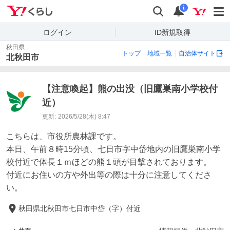
Yahoo!くらし
検索
通知
i
ログイン
ID新規取得
秋田県
トップ
地域一覧
自治体サイト
北秋田市
【注意喚起】熊の出没（旧鷹巣南小学校付
近）
更新:
2026/5/28(木) 8:47
こちらは、市役所農林課です。

本日、午前８時15分頃、七日市字中岱地内の旧鷹巣南小学
校付近で体長１ｍほどの熊１頭が目撃されております。

付近にお住いの方や外出等の際は十分に注意してくださ
い。
秋田県北秋田市七日市中岱（字）付近