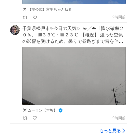
【非公式】富里ちゃんねる
9時間前
千葉県松戸市✨今日の天気✨  ☀️╱☁️〔降水確率２
０％〕 🟥３３℃・🟦２３℃  【概況】 湿った空気
の影響を受けるため、曇りで昼過ぎまで雷を伴っ
た激しい雨の降る所があるでしょう。
ムーラン【本垢】
9時間前
もっと見る