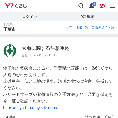
Yahoo!くらし
検索
通知
i
ログイン
ID新規取得
千葉県
トップ
地域一覧
自治体サイト
千葉市
大雨に関する注意喚起
更新:
2025/8/5(火) 17:35
銚子地方気象台によると、千葉県北西部では、8/6(水)から
大雨の恐れがあります。　　　

土砂災害、低い土地の浸水、河川の増水に注意・警戒して
ください。

ハザードマップや避難情報の入手方法など、必要な備えを
https://city-chiba.my.site.com/
情報提供：
千葉市
共有