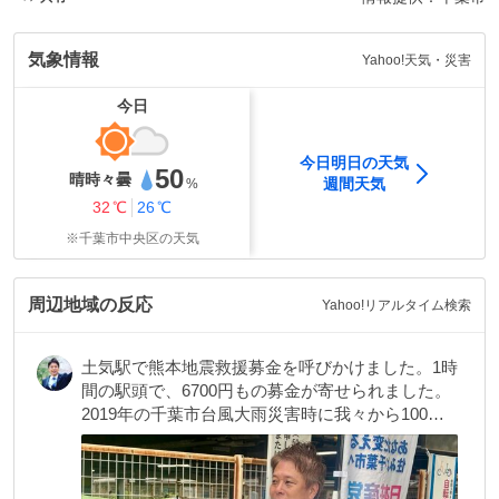
気象情報
Yahoo!天気・災害
今日
今日明日の天気
50
晴時々曇
週間天気
%
最
32
℃
最
26
℃
高
低
※
千葉市中央区
の天気
気
気
温
温
周辺地域の反応
Yahoo!リアルタイム検索
土気駅で熊本地震救援募金を呼びかけました。1時
間の駅頭で、6700円もの募金が寄せられました。  
2019年の千葉市台風大雨災害時に我々から100万
円千葉市長にも届けています。全額被災地へと届
けていきます。  #かばさわ洋平   
kabasawa.info/post/%E7%86%8A…