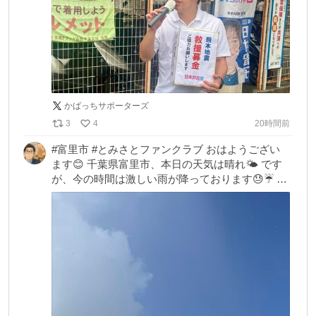
かばっちサポーターズ
3
4
20時間前
#富里市 #とみさとファンクラブ おはようござい
ます😊 千葉県富里市、本日の天気は晴れ🌤️ です
が、今の時間は激しい雨が降っております😓☔️ 出
勤したのに車待機中です🚙  皆さま、本日もよろし
くお願いいたします🙇