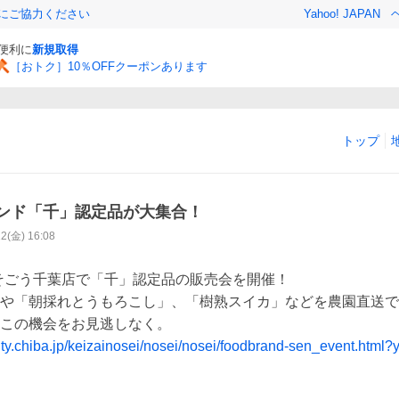
金にご協力ください
Yahoo! JAPAN
と便利に
新規取得
［おトク］10％OFFクーポンあります
トップ
ンド「千」認定品が大集合！
12(金) 16:08
月)にそごう千葉店で「千」認定品の販売会を開催！

や「朝採れとうもろこし」、「樹熟スイカ」などを農園直送で
この機会をお見逃しなく。

ity.chiba.jp/keizainosei/nosei/nosei/foodbrand-sen_event.html