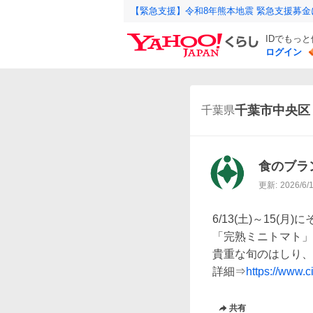
【緊急支援】令和8年熊本地震 緊急支援募
IDでもっ
ログイン
千葉市中央区
千葉県
食のブラ
更新:
2026/6/
6/13(土)～15(
「完熟ミニトマト」
貴重な旬のはしり、
詳細⇒
https://www.c
共有