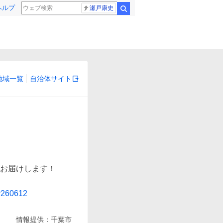
ヘルプ
瀬戸康史
検索
地域一覧
自治体サイト
お届けします！

?y260612
情報提供：
千葉市