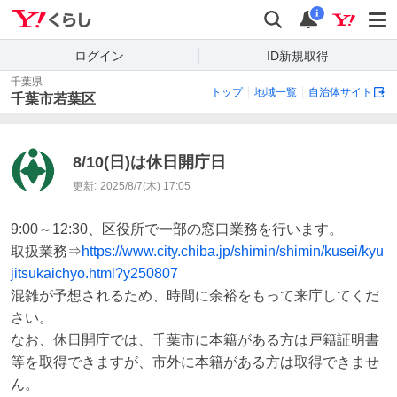
Yahoo!くらし
検索
通知
i
ログイン
ID新規取得
千葉県
トップ
地域一覧
自治体サイト
千葉市若葉区
8/10(日)は休日開庁日
更新:
2025/8/7(木) 17:05
9:00～12:30、区役所で一部の窓口業務を行います。

取扱業務⇒
https://www.city.chiba.jp/shimin/shimin/kusei/kyu
jitsukaichyo.html?y250807
混雑が予想されるため、時間に余裕をもって来庁してくだ
さい。

なお、休日開庁では、千葉市に本籍がある方は戸籍証明書
等を取得できますが、市外に本籍がある方は取得できませ