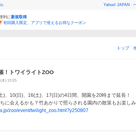
ル
Yahoo! JAPAN
と便利に
新規取得
初回購入限定、アプリで使えるお得なクーポン
トップ
催！トワイライトZOO
7(木) 15:05
)、10(日)、16(土)、17(日)の4日間、開園を20時まで延長！

ba.jp/zoo/event/twilight_zoo.html?y250807