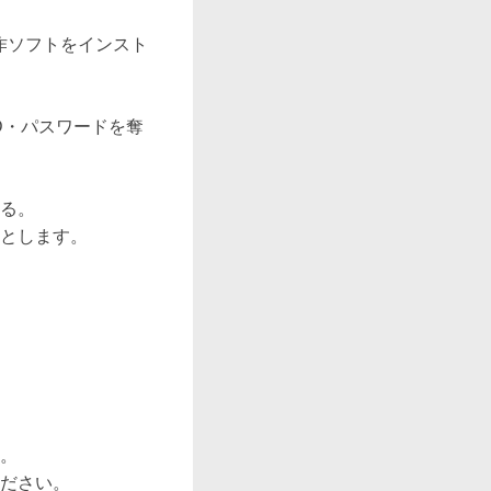
作ソフトをインスト
D・パスワードを奪
る。

とします。

。

ださい。
