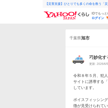
【災害支援】ひとりでも多くの命を救う「災
IDでもっ
ログイン
旭市
千葉県
巧妙化す
更新:
2026/6/
令和８年５月、犯人
サイトに誘導する「
しています。

ボイスフィッシング
徴が見受けられてい