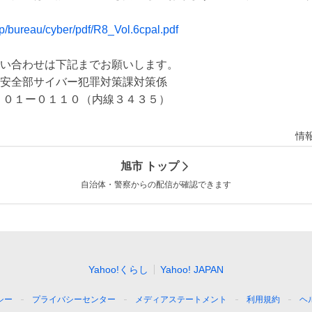
jp/bureau/cyber/pdf/R8_Vol.6cpal.pdf
い合わせは下記までお願いします。

安全部サイバー犯罪対策課対策係

２０１ー０１１０（内線３４３５）
情
旭市
トップ
自治体・警察からの配信が確認できます
Yahoo!くらし
Yahoo! JAPAN
シー
プライバシーセンター
メディアステートメント
利用規約
ヘ