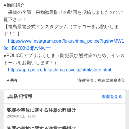
●動画紹介

　果物の季節、果物盗難防止の動画を投稿しましたのでご
覧下さい！

【福島県警公式インスタグラム（フォローをお願いしま
す！）】

https://www.instagram.com/fukushima_police?igsh=MW1
0cHB0OXh2djVvNw==
●POLICEアプリふくしま（防犯及び熊対策のため、インス
トールをお願いします！）

https://app.police.fukushima.dsvc.jp/html/store.html
情報提供：
福島県警察本部
共有
防犯情報
履歴を見る
犯罪や事故に関する注意の呼掛け
2026/8/8(土) 12:00
犯罪や事故に関する注意の呼掛け