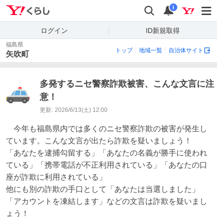
Yahoo!くらし
検索
通知
i
ログイン
ID新規取得
福島県
トップ
地域一覧
自治体サイト
矢吹町
多発するニセ警察詐欺被害、こんな文言に注
意！
更新:
2026/6/13(土) 12:00
　今年も福島県内では多くのニセ警察詐欺の被害が発生し
ています。こんな文言が出たら詐欺を疑いましょう！

「あなたを逮捕勾留する」「あなたの名義が勝手に使われ
ている」「携帯電話が不正利用されている」「あなたの口
座が詐欺に利用されている」

他にも別の詐欺の手口として「あなたは当選しました」
「アカウントを凍結します」などの文言は詐欺を疑いまし
ょう！
