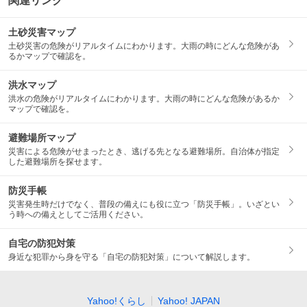
関連リンク
土砂災害マップ
土砂災害の危険がリアルタイムにわかります。大雨の時にどんな危険があ
るかマップで確認を。
洪水マップ
洪水の危険がリアルタイムにわかります。大雨の時にどんな危険があるか
マップで確認を。
避難場所マップ
災害による危険がせまったとき、逃げる先となる避難場所。自治体が指定
した避難場所を探せます。
防災手帳
災害発生時だけでなく、普段の備えにも役に立つ「防災手帳」。いざとい
う時への備えとしてご活用ください。
自宅の防犯対策
身近な犯罪から身を守る「自宅の防犯対策」について解説します。
Yahoo!くらし
Yahoo! JAPAN