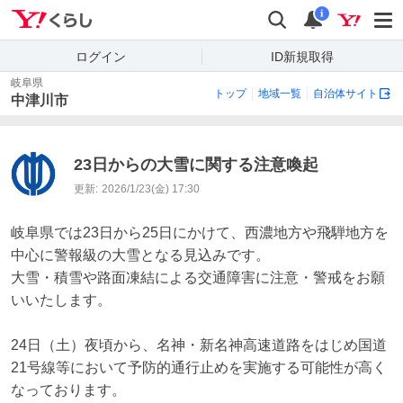
Yahoo!くらし
検索
通知
i
ログイン
ID新規取得
岐阜県
トップ
地域一覧
自治体サイト
中津川市
23日からの大雪に関する注意喚起
更新:
2026/1/23(金) 17:30
岐阜県では23日から25日にかけて、西濃地方や飛騨地方を
中心に警報級の大雪となる見込みです。

大雪・積雪や路面凍結による交通障害に注意・警戒をお願
いいたします。

24日（土）夜頃から、名神・新名神高速道路をはじめ国道
21号線等において予防的通行止めを実施する可能性が高く
なっております。
