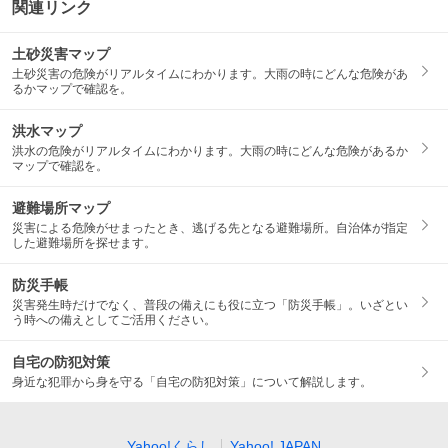
関連リンク
土砂災害マップ
土砂災害の危険がリアルタイムにわかります。大雨の時にどんな危険があ
るかマップで確認を。
洪水マップ
洪水の危険がリアルタイムにわかります。大雨の時にどんな危険があるか
マップで確認を。
避難場所マップ
災害による危険がせまったとき、逃げる先となる避難場所。自治体が指定
した避難場所を探せます。
防災手帳
災害発生時だけでなく、普段の備えにも役に立つ「防災手帳」。いざとい
う時への備えとしてご活用ください。
自宅の防犯対策
身近な犯罪から身を守る「自宅の防犯対策」について解説します。
Yahoo!くらし
Yahoo! JAPAN