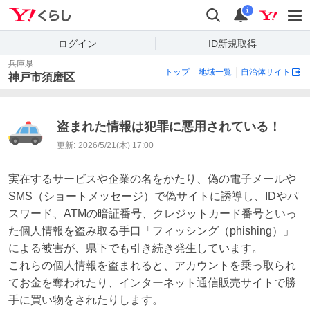
Yahoo!くらし
検索
通知
i
ログイン
ID新規取得
兵庫県
トップ
地域一覧
自治体サイト
神戸市須磨区
盗まれた情報は犯罪に悪用されている！
更新:
2026/5/21(木) 17:00
実在するサービスや企業の名をかたり、偽の電子メールや
SMS（ショートメッセージ）で偽サイトに誘導し、IDやパ
スワード、ATMの暗証番号、クレジットカード番号といっ
た個人情報を盗み取る手口「フィッシング（phishing）」
による被害が、県下でも引き続き発生しています。

これらの個人情報を盗まれると、アカウントを乗っ取られ
てお金を奪われたり、インターネット通信販売サイトで勝
手に買い物をされたりします。
