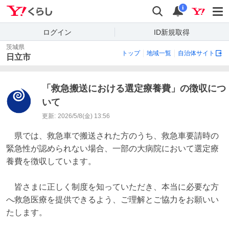
Yahoo!くらし
検索
通知
i
ログイン
ID新規取得
茨城県
トップ
地域一覧
自治体サイト
日立市
「救急搬送における選定療養費」の徴収につ
いて
更新:
2026/5/8(金) 13:56
　県では、救急車で搬送された方のうち、救急車要請時の
緊急性が認められない場合、一部の大病院において選定療
養費を徴収しています。

　皆さまに正しく制度を知っていただき、本当に必要な方
へ救急医療を提供できるよう、ご理解とご協力をお願いい
たします。
