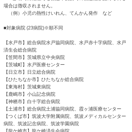
場合は徴収されません。

　（例）小児の熱性けいれん、てんかん発作　など

■対象病院 (23病院)※順不同

【水戸市】総合病院水戸協同病院、水戸赤十字病院、水戸
済生会総合病院

【笠間市】茨城県立中央病院

【茨城町】水戸医療センター

【日立市】日立総合病院

【ひたちなか市】ひたちなか総合病院

【東海村】茨城東病院

【鹿嶋市】小山記念病院

【神栖市】白十字総合病院

【土浦市】総合病院土浦協同病院、霞ヶ浦医療センター

【つくば市】筑波大学附属病院、筑波メディカルセンター
病院、筑波記念病院、筑波学園病院

【龍ケ崎市】龍ケ崎済生会病院
