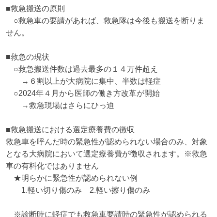
■救急搬送の原則

　○救急車の要請があれば、救急隊は今後も搬送を断りま
せん。

■救急の現状

　○救急搬送件数は過去最多の１４万件超え

　　→６割以上が大病院に集中、半数は軽症

　○2024年４月から医師の働き方改革が開始

　　→救急現場はさらにひっ迫

■救急搬送における選定療養費の徴収

救急車を呼んだ時の緊急性が認められない場合のみ、対象
となる大病院において選定療養費が徴収されます。※救急
車の有料化ではありません

　★明らかに緊急性が認められない例

　　1.軽い切り傷のみ　2.軽い擦り傷のみ

　※診断時に軽症でも救急車要請時の緊急性が認められる