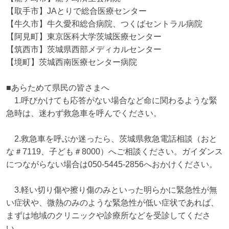
【取手市】JAとりで総合医療センター

【牛久市】牛久愛和総合病院、つくばセントラル病院

【阿見町】東京医科大学茨城医療センター

【筑西市】茨城県西部メディカルセンター

【境町】茨城西南医療センター病院

■あらためて県民の皆さまへ

　1.呼びかけても応答がない場合など命に関わるような緊
急時は、迷わず救急車を呼んでください。

　2.救急車を呼ぶか迷ったら、茨城県救急電話相談（おと
な＃7119、子ども＃8000）へご相談ください。ガイダンス
につながらない場合は050-5445-2856へおかけください。

　3.軽い切り傷や擦り傷のみといった明らかに緊急性が無
い症状や、微熱のみのような緊急性が低い症状であれば、
まずは地域のクリニックや診療所などを受診してくださ
い。
