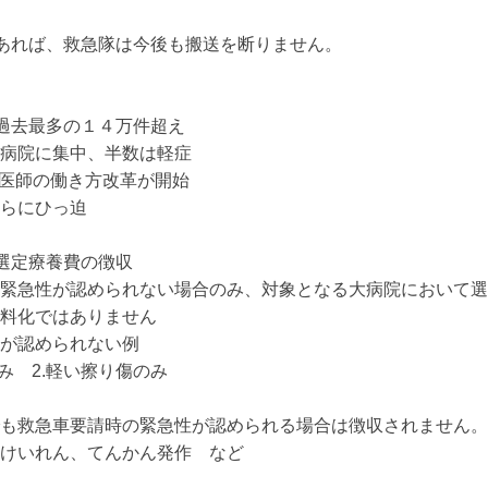
あれば、救急隊は今後も搬送を断りません。

過去最多の１４万件超え

病院に集中、半数は軽症

ら医師の働き方改革が開始

らにひっ迫

選定療養費の徴収

緊急性が認められない場合のみ、対象となる大病院において選
料化ではありません

が認められない例

み　2.軽い擦り傷のみ

も救急車要請時の緊急性が認められる場合は徴収されません。

けいれん、てんかん発作　など
