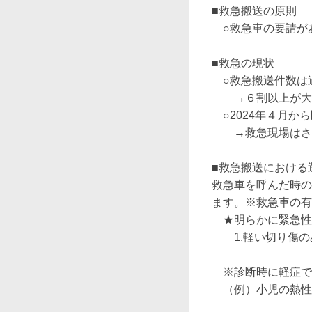
■救急搬送の原則

　○救急車の要請が
■救急の現状

　○救急搬送件数は
　　→６割以上が大
　○2024年４月か
　　→救急現場はさ
■救急搬送における
救急車を呼んだ時の
ます。※救急車の有
　★明らかに緊急性
　　1.軽い切り傷の
　※診断時に軽症で
　（例）小児の熱性