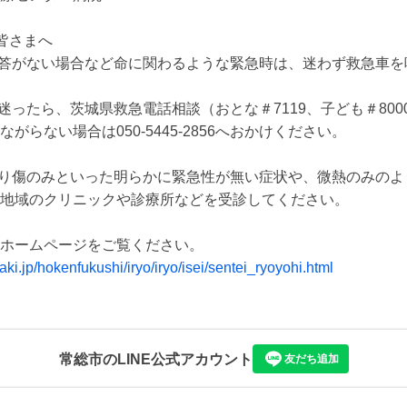
皆さまへ

応答がない場合など命に関わるような緊急時は、迷わず救急車を
か迷ったら、茨城県救急電話相談（おとな＃7119、子ども＃80
がらない場合は050-5445-2856へおかけください。

擦り傷のみといった明らかに緊急性が無い症状や、微熱のみの
地域のクリニックや診療所などを受診してください。

aki.jp/hokenfukushi/iryo/iryo/isei/sentei_ryoyohi.html
常総市
のLINE公式アカウント
友だち追加