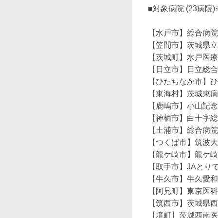
■対象病院 (23病院)
【水戸市】総合病院
【笠間市】茨城県立
【茨城町】水戸医療
【日立市】日立総合
【ひたちなか市】ひ
【東海村】茨城東病
【鹿嶋市】小山記念
【神栖市】白十字総
【土浦市】総合病院
【つくば市】筑波大
【龍ケ崎市】龍ケ崎
【取手市】JAとり
【牛久市】牛久愛和
【阿見町】東京医科
【筑西市】茨城県西
【境町】茨城西南医