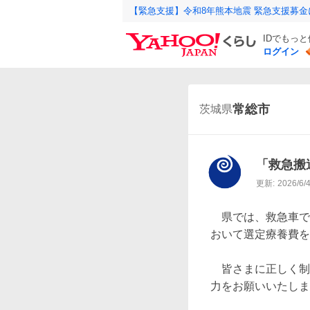
【緊急支援】令和8年熊本地震 緊急支援募
IDでもっ
ログイン
常総市
茨城県
「救急搬
更新:
2026/6/
　県では、救急車で
おいて選定療養費を
　皆さまに正しく制
力をお願いいたしま