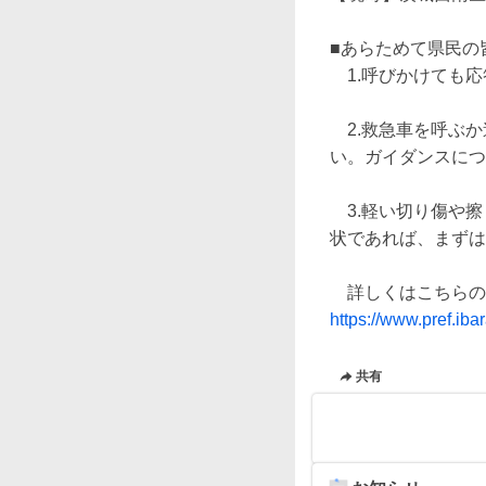
■あらためて県民の
　1.呼びかけても
　2.救急車を呼ぶ
い。ガイダンスにつな
　3.軽い切り傷や
状であれば、まずは
https://www.pref.ibar
共有