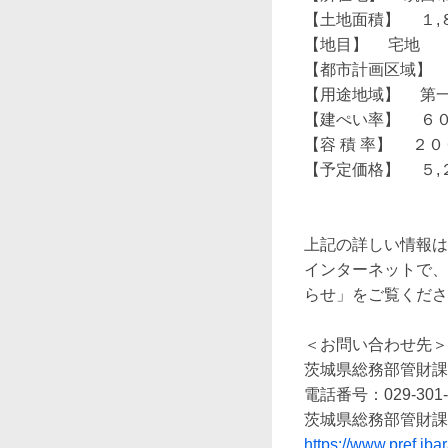
【土地面積】 　１,
【地目】 　宅地　

【都市計画区域】 　
【用途地域】 　第
【建ぺい率】　 ６０
【容 積 率】 　２０
【予定価格】　 ５,
上記の詳しい情報は
インターネットで、
らせ」をご覧くださ
＜お問い合わせ先＞

茨城県総務部管財課
電話番号：029-301-
https://www.pref.iba