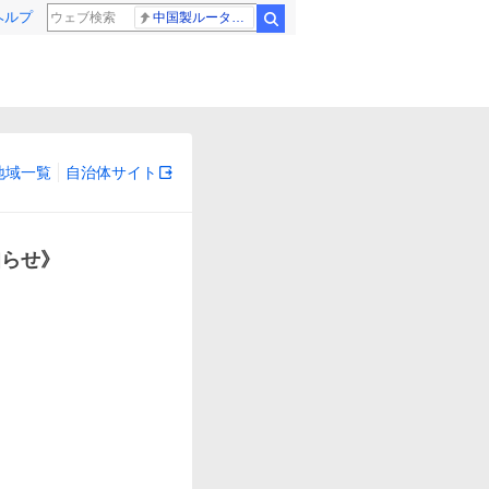
ヘルプ
中国製ルーター20機種
検索
地域一覧
自治体サイト
知らせ》

