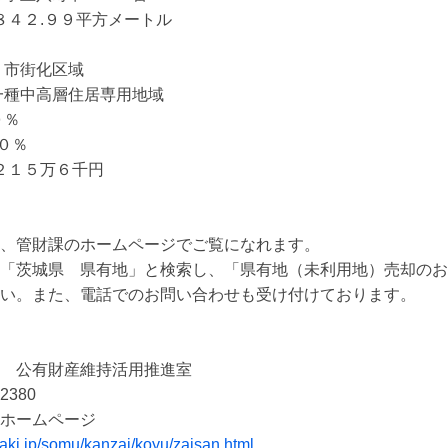
８４２.９９平方メートル

市街化区域

一種中高層住居専用地域

％

０％

２１５万６千円

、管財課のホームページでご覧になれます。

「茨城県　県有地」と検索し、「県有地（未利用地）売却のお
い。また、電話でのお問い合わせも受け付けております。　　

　公有財産維持活用推進室

2380　

raki.jp/somu/kanzai/koyu/zaisan.html