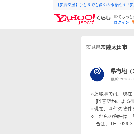
【災害支援】ひとりでも多くの命を救う「災
IDでもっ
ログイン
常陸太田市
茨城県
県有地（
更新:
2026/6/
○茨城県では、現在
　[随意契約による売
○現在、４件の物件
○これらの物件は一
　合は、TEL:029-