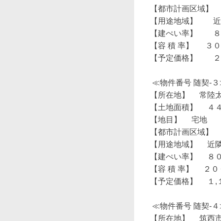
【都市計画区域】  
【用途地域】　　近
【建ぺい率】　　８
【容 積 率】 　 ３０
【予定価格】　　２
 ≪物件番号 随契-３≫　 旧太田警察署署長公舎敷地

【所在地】　 常陸
【土地面積】　 ４４
【地目】 　宅地　

【都市計画区域】　 
【用途地域】　 近隣
【建ぺい率】　 ８０
【容 積 率】　 ２０
【予定価格】 　１,
 ≪物件番号 随契-４≫　 旧茨城県筑西保健所敷地

【所在地】 　筑西