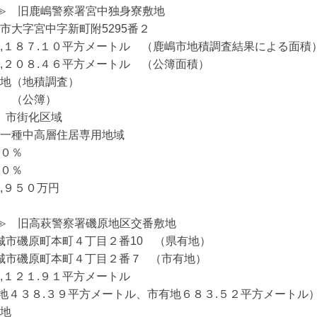
１≫　旧鹿嶋警察署宮中独身寮敷地

大字宮中字新町附5295番２

,１８７.１０平方メートル　（鹿嶋市地積調査結果による面積）
,２０８.４６平方メートル　（公簿面積）

地（地積調査）

　（公簿）

　市街化区域

一種中高層住居専用地域

０％

０％

９５０万円

２≫　旧高萩警察署磯原地区交番敷地

茨城市磯原町本町４丁目２番10　（県有地）　　　

城市磯原町本町４丁目２番７   （市有地）

１２１.９１平方メートル　

地
