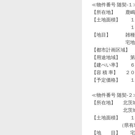
≪物件番号 随契-
【所在地】　　鹿嶋市
【土地面積】　　１
　　　　　　　　１
【地目】　　　雑種
　　　　　　　宅地
【都市計画区域】  
【用途地域】　　第
【建ぺい率】　　６
【容 積 率】 　 ２０
【予定価格】　　１,
≪物件番号 随契-
【所在地】　  北
　　　 　　　 北茨
【土地面積】　　１,
                       （県有地４３８.３９平方メートル、市有地６８３.５２平方メートル）

【地　　目】　　宅