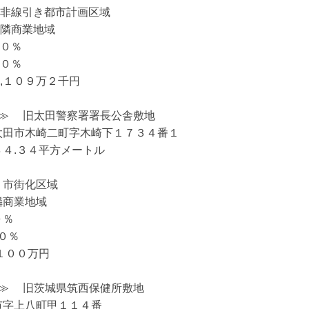
  非線引き都市計画区域

隣商業地域

０％

０％

,１０９万２千円

太田市木崎二町字木崎下１７３４番１

４.３４平方メートル

市街化区域

商業地域

％

０％

１００万円

市字上八町甲１１４番
