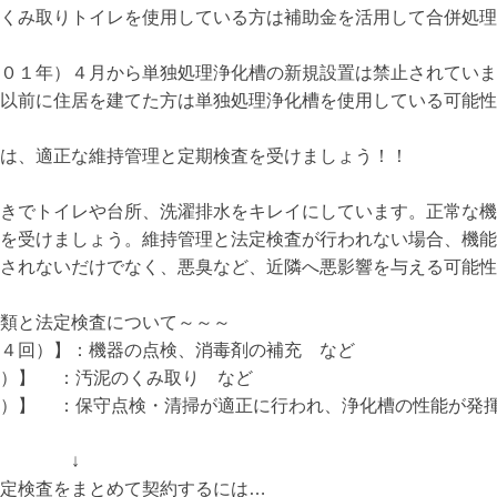
くみ取りトイレを使用している方は補助金を活用して合併処理
０１年）４月から単独処理浄化槽の新規設置は禁止されていま
以前に住居を建てた方は単独処理浄化槽を使用している可能性
は、適正な維持管理と定期検査を受けましょう！！

きでトイレや台所、洗濯排水をキレイにしています。正常な機
を受けましょう。維持管理と法定検査が行われない場合、機能
されないだけでなく、悪臭など、近隣へ悪影響を与える可能性
類と法定検査について～～～

４回）】：機器の点検、消毒剤の補充　など

）】　 ：汚泥のくみ取り　など

）】　 ：保守点検・清掃が適正に行われ、浄化槽の性能が発
　　　↓

定検査をまとめて契約するには…
