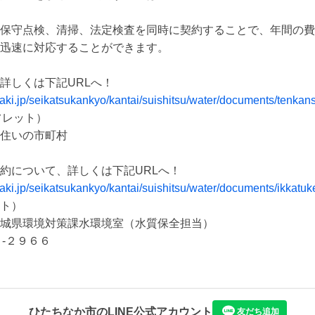
保守点検、清掃、法定検査を同時に契約することで、年間の費
迅速に対応することができます。

araki.jp/seikatsukankyo/kantai/suishitsu/water/documents/tenk
レット）

住いの市町村

raki.jp/seikatsukankyo/kantai/suishitsu/water/documents/ikkatuke
ト）

城県環境対策課水環境室（水質保全担当）

１-２９６６
ひたちなか市
のLINE公式アカウント
友だち追加