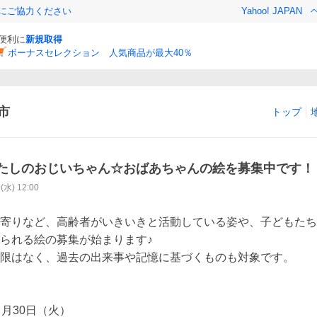
金にご協力ください
Yahoo! JAPAN
と便利に
新規取得
ボーナスセレクション 人気商品が最大40％
市
トップ
たしのおじいちゃん☆おばあちゃんの絵を募集中です！
9(水) 12:00
寄りなど、高齢者がいきいきと活動している姿や、子どもたち
られる絵の募集が始まります♪

限はなく、過去の出来事や記憶に基づくものも対象です。

月30日（火）
