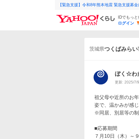
【緊急支援】令和8年熊本地震 緊急支援募
IDでもっ
ログイン
つくばみらい
茨城県
ぼく☆わ
更新:
2025/7/
祖父母や近所のお年
姿で、温かみが感じ
※同居、別居等の制
■応募期間

７月10日（木）～９