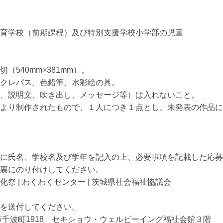
育学校（前期課程）及び特別支援学校小学部の児童

540mm×381mm）。

クレパス、色鉛筆、水彩絵の具。

、説明文、吹き出し、メッセージ等）は入れないこと。

より制作されたもので、１人につき１点とし、未発表の作品に
に氏名、学校名及び学年を記入の上、必要事項を記載した応募
裏にのり付けしてください。

祭 | わくわくセンター | 茨城県社会福祉協議会

を送付してください。

水戸市千波町1918　セキショウ・ウェルビーイング福祉会館３階
