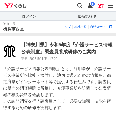
Yahoo!くらし
検索
通知
i
ログイン
ID新規取得
神奈川県
トップ
地域一覧
自治体サイト
横浜市西区
【神奈川県】令和8年度「介護サービス情報
公表制度」調査員養成研修のご案内
更新:
2026/5/11(月) 17:00
「介護サービス情報公表制度」とは、利用者が、介護サー
ビス事業所を比較・検討し、適切に選ぶための情報を、都
道府県がインターネット等で提供する仕組みです。調査員
は県内の調査機関に所属し、介護事業所を訪問して公表情
報の根拠資料を確認します。

この訪問調査を行う調査員として、必要な知識・技能を習
得するための研修を実施します。
