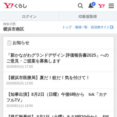
Yahoo!くらし
検索
通知
i
ログイン
ID新規取得
神奈川県
トップ
地域一覧
自治体サイト
横浜市南区
お知らせ
「新かながわグランドデザイン 評価報告書2025」への
ご意見・ご提案を募集します
2026/8/4(火) 17:00
【横浜市医療局】夏だ！蚊だ！気を付けて！
2026/8/3(月) 12:00
【知事出演】8月2日（日曜）午後6時から tvk「カナ
フルTV」
2026/8/1(土) 18:00
【県広報番組】 8月1日（土曜）あさ8時30分から FM