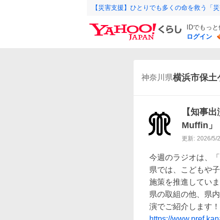
【災害支援】ひとりでも多くの命を救う「災
IDでもっ
ログイン
横浜市保土
神奈川県
【知事出演
Muffin」
更新:
2026/5/
今週のラジオは、「
県では、こどもや子
施策を推進していま
県の取組の他、県内
https://www.pref.ka