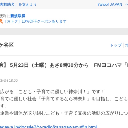
害救助犬」を支えよう
Yahoo! JAPAN
と便利に
新規取得
［おトク］10％OFFクーポンあります
ケ谷区
トップ
】 5月23日（土曜）あさ8時30分から FMヨコハマ「K
22(金) 18:00
広がる！こども・子育てに優しい神奈川！」です！

育てに優しい社会「子育てするなら神奈川」を目指し、こども
す。

企業や団体が取り組むこども・子育て支援の活動の広がりにつ
nagawa.jp/docs/ie2/tv-radio/kanagawamuffin.html