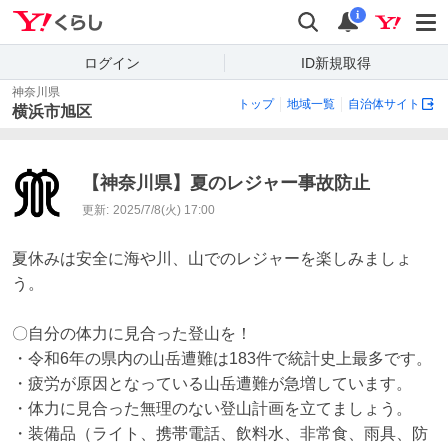
Yahoo!くらし
検索
通知
i
ログイン
ID新規取得
神奈川県
トップ
地域一覧
自治体サイト
横浜市旭区
【神奈川県】夏のレジャー事故防止
更新:
2025/7/8(火) 17:00
夏休みは安全に海や川、山でのレジャーを楽しみましょ
う。

〇自分の体力に見合った登山を！

・令和6年の県内の山岳遭難は183件で統計史上最多です。

・疲労が原因となっている山岳遭難が急増しています。

・体力に見合った無理のない登山計画を立てましょう。

・装備品（ライト、携帯電話、飲料水、非常食、雨具、防