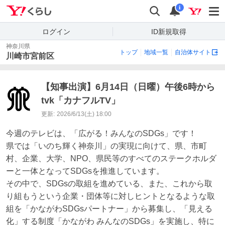
Yahoo!くらし
検索
通知
i
ログイン
ID新規取得
神奈川県
トップ
地域一覧
自治体サイト
川崎市宮前区
【知事出演】6月14日（日曜）午後6時から
tvk「カナフルTV」
更新:
2026/6/13(土) 18:00
今週のテレビは、「広がる！みんなのSDGs」です！

県では「いのち輝く神奈川」の実現に向けて、県、市町
村、企業、大学、NPO、県民等のすべてのステークホルダ
ーと一体となってSDGsを推進しています。

その中で、SDGsの取組を進めている、また、これから取
り組もうという企業・団体等に対しヒントとなるような取
組を「かながわSDGsパートナー」から募集し、「見える
化」する制度「かながわ みんなのSDGs」を実施し、特に