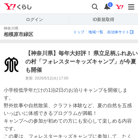
Yahoo!くらし
検索
通知
i
ログイン
ID新規取得
神奈川県
トップ
地域一覧
自治体サイト
相模原市緑区
【神奈川県】毎年大好評！ 県立足柄ふれあい
の村「フォレスターキッズキャンプ」が今夏
も開催
更新:
2026/5/12(火) 17:00
小学校低学年だけの1泊2日のお泊りキャンプを開催しま
す。 

野外炊事や自然散策、クラフト体験など、夏の自然を五感
いっぱいに体感できるプログラムが満載！ 

キャンプへの参加が初めての方にも安心して楽しめる内容
です。 

この夏は、フォレスターキッズキャンプに参加して、たく