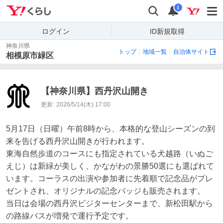
Yahoo!くらし
検索
通知
i
ログイン
ID新規取得
神奈川県
トップ
地域一覧
自治体サイト
相模原市緑区
【神奈川県】西丹沢山開き
更新:
2026/5/14(木) 17:00
5月17日（日曜）午前8時から、本格的な登山シーズンの到
来を告げる西丹沢山開きが行われます。

東海自然歩道のコースにも指定されている犬越路（いぬご
えじ）は新緑が美しく、かながわの景勝50選にも選ばれて
います。コーラスの出演や参加者に先着順で記念品がプレ
ゼントされ、オリジナルの記念バッジも販売されます。

当日は会場の西丹沢ビジターセンターまで、新松田駅から
の路線バスが増発で運行予定です。
