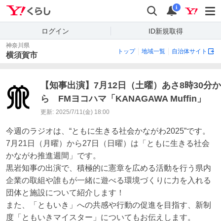
Yahoo!くらし
検索
通知
i
ログイン
ID新規取得
神奈川県
トップ
地域一覧
自治体サイト
横須賀市
【知事出演】7月12日（土曜）あさ8時30分か
ら FMヨコハマ「KANAGAWA Muffin」
更新:
2025/7/11(金) 18:00
今週のラジオは、“ともに生きる社会かながわ2025”です。

7月21日（月曜）から27日（日曜）は「ともに生きる社会
かながわ推進週間」です。

黒岩知事の出演で、積極的に憲章を広める活動を行う県内
企業の取組や誰もが一緒に遊べる環境づくりに力を入れる
団体と施設について紹介します！

また、「ともいき」への共感や行動の促進を目指す、新制