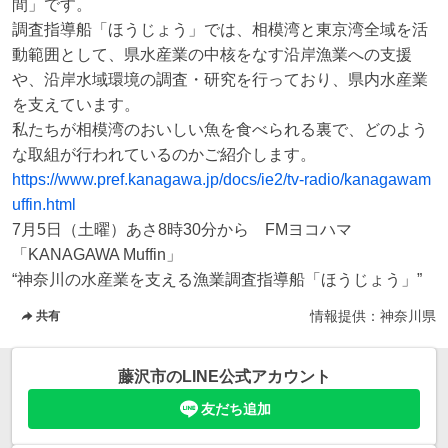
間」です。

調査指導船「ほうじょう」では、相模湾と東京湾全域を活
動範囲として、県水産業の中核をなす沿岸漁業への支援
や、沿岸水域環境の調査・研究を行っており、県内水産業
を支えています。

私たちが相模湾のおいしい魚を食べられる裏で、どのよう
https://www.pref.kanagawa.jp/docs/ie2/tv-radio/kanagawam
uffin.html
7月5日（土曜）あさ8時30分から　FMヨコハマ
「KANAGAWA Muffin」

“神奈川の水産業を支える漁業調査指導船「ほうじょう」”
情報提供：
神奈川県
共有
藤沢市
のLINE公式アカウント
友だち追加