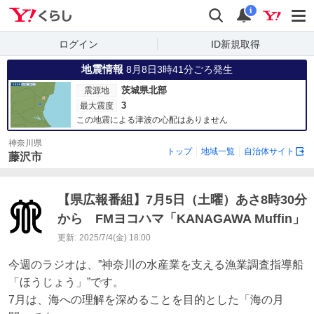
Yahoo!くらし
検索
通知
i
ログイン
ID新規取得
地震情報
8月8日3時41分ごろ発生
茨城県北部
震源地
3
最大震度
この地震による津波の心配はありません
神奈川県
トップ
地域一覧
自治体サイト
藤沢市
【県広報番組】7月5日（土曜）あさ8時30分
から FMヨコハマ「KANAGAWA Muffin」
更新:
2025/7/4(金) 18:00
今週のラジオは、”神奈川の水産業を支える漁業調査指導船
「ほうじょう」”です。

7月は、海への理解を深めることを目的とした「海の月