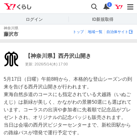
Yahoo!くらし
検索
通知
i
ログイン
ID新規取得
神奈川県
トップ
地域一覧
自治体サイト
藤沢市
【神奈川県】西丹沢山開き
更新:
2026/5/14(木) 17:00
5月17日（日曜）午前8時から、本格的な登山シーズンの到
来を告げる西丹沢山開きが行われます。

東海自然歩道のコースにも指定されている犬越路（いぬご
えじ）は新緑が美しく、かながわの景勝50選にも選ばれて
います。コーラスの出演や参加者に先着順で記念品がプレ
ゼントされ、オリジナルの記念バッジも販売されます。

当日は会場の西丹沢ビジターセンターまで、新松田駅から
の路線バスが増発で運行予定です。
