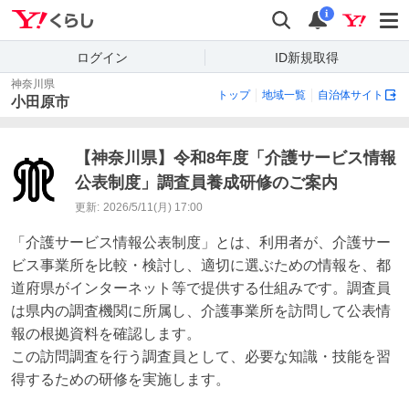
Yahoo!くらし
検索
通知
i
ログイン
ID新規取得
神奈川県
トップ
地域一覧
自治体サイト
小田原市
【神奈川県】令和8年度「介護サービス情報
公表制度」調査員養成研修のご案内
更新:
2026/5/11(月) 17:00
「介護サービス情報公表制度」とは、利用者が、介護サー
ビス事業所を比較・検討し、適切に選ぶための情報を、都
道府県がインターネット等で提供する仕組みです。調査員
は県内の調査機関に所属し、介護事業所を訪問して公表情
報の根拠資料を確認します。

この訪問調査を行う調査員として、必要な知識・技能を習
得するための研修を実施します。
