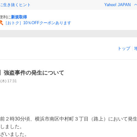
クに生き抜くヒント
Yahoo! JAPAN
と便利に
新規取得
［おトク］10％OFFクーポンあります
トップ
】強盗事件の発生について
7(木) 17:31
前２時30分頃、横浜市南区中村町３丁目（路上）において発
しました。

ざいました。