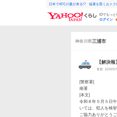
日本で45℃の夏が来る!? 猛暑を賢くおト
IDでもっ
ログイン
三浦市
神奈川県
【解決報
更新:
2026/5/
[警察署]

南署

[本文]

令和８年５月５日午
いては、犯人を検挙
ご協力ありがとうご