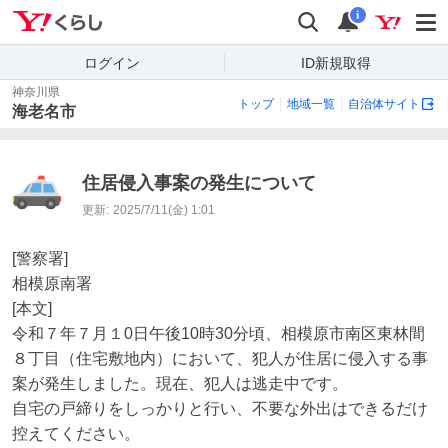
Yahoo!くらし
検索
通知
i
ログイン
ID新規取得
神奈川県
トップ
地域一覧
自治体サイト
海老名市
住居侵入事案の発生について
更新:
2025/7/11(金) 1:01
[警察署]

相模原南署

[本文]

令和７年７月１0日午後10時30分頃、相模原市南区東林間
８丁目（住宅敷地内）において、犯人が住居に侵入する事
案が発生しました。現在、犯人は逃走中です。

自宅の戸締りをしっかりと行い、不要な外出はできるだけ
控えてください。
