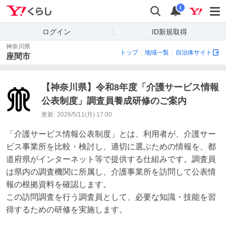
Yahoo!くらし
検索
通知
i
ログイン
ID新規取得
神奈川県
トップ
地域一覧
自治体サイト
座間市
【神奈川県】令和8年度「介護サービス情報
公表制度」調査員養成研修のご案内
更新:
2026/5/11(月) 17:00
「介護サービス情報公表制度」とは、利用者が、介護サー
ビス事業所を比較・検討し、適切に選ぶための情報を、都
道府県がインターネット等で提供する仕組みです。調査員
は県内の調査機関に所属し、介護事業所を訪問して公表情
報の根拠資料を確認します。

この訪問調査を行う調査員として、必要な知識・技能を習
得するための研修を実施します。
