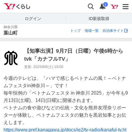
Yahoo!くらし
検索
通知
i
ログイン
ID新規取得
神奈川県
トップ
地域一覧
自治体サイト
葉山町
【知事出演】9月7日（日曜）午後6時から
tvk「カナフルTV」
更新:
2025/9/6(土) 18:00
今週のテレビは、「ハマで感じるベトナムの風！～ベトナ
ムフェスタin神奈川～」です！

毎年恒例の「ベトナムフェスタ in 神奈川 2025」が今年も9
月13日(土曜)、14日(日曜)に開催されます。

ベトナムの食や遊びなどの伝統・文化を熊井友理奈リポー
ターが体験し、ベトナムフェスタの魅力を黒岩知事とお伝
https://www.pref.kanagawa.jp/docs/ie2/tv-radio/kanaful-tv.ht