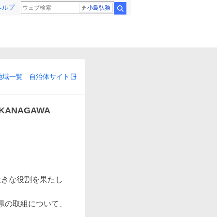
ヘルプ
小島弘務
検索
地域一覧
自治体サイト
ANAGAWA


大きな役割を果たし
県の取組について、