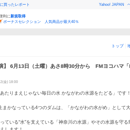
際に買ったレポート
Yahoo! JAPAN
と便利に
新規取得
ボーナスセレクション 人気商品が最大40％
トップ
】 6月13日（土曜）あさ8時30分から FMヨコハマ「K
12(金) 18:00
あたりまえじゃない毎日の水 かながわの水源をたどる」です！


上まかなっている4つのダムは、「かながわの水がめ」として
っている“水”を支えている「神奈川の水源」やその水源を守る