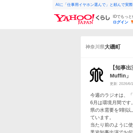
AIに「仕事用イヤホン選んで」と頼んで実
IDでもっ
ログイン
大磯町
神奈川県
【知事出演
Muffin」
更新:
2026/6/
今週のラジオは、「
6月は環境月間です。
県の水需要を9割以
ています。

当たり前のように使