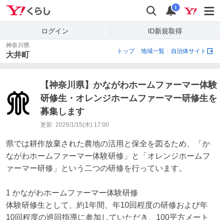
Yahoo!くらし
検索
通知
i
ログイン
ID新規取得
神奈川県
トップ
地域一覧
自治体サイト
大井町
【神奈川県】かながわホームファーマー体験
研修生・オレンジホームファーマー研修生を
募集します
更新:
2026/1/15(木) 17:00
県では耕作放棄された農地の活用と保全を図るため、「か
ながわホームファーマー体験研修」と「オレンジホームフ
ァーマー研修」という二つの研修を行っています。

1 かながわホームファーマー体験研修

体験研修生として、約1年間、年10回程度の研修および年
10回程度の巡回指導に参加していただき、100平方メート