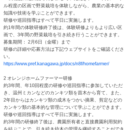
ル程度の区画で野菜栽培を体験しながら、農業の基本的な
知識や技術を学ぶことができます。

研修や巡回指導はすべて平日に実施します。

約1年間の体験研修終了後は、体験研修よりもより広い区
画で、3年間の野菜栽培を引き続き行うことができます。

募集期間： 2月6日（金曜）まで

研修の詳細や応募方法は下記ウェブサイトをご確認くださ
https://www.pref.kanagawa.jp/docs/n8f/homefarmer/
2 オレンジホームファーマー研修

約3年間、年10回程度の研修や巡回指導に参加していただ
き、温州ミカンなどのカンキツ類を苗木から育て、また、
2年目からはカンキツ類の成木をつかい摘果、剪定などの
カンキツ類の基本的な管理について学ぶことができます。

研修や巡回指導はすべて平日に実施します。

約3年間の研修終了後は、農園所有者と直接農園利用契約
を結ぶことで、引き続き幼木の管理を継続することができ