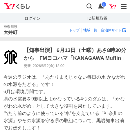
Yahoo!くらし
検索
通知
i
ログイン
ID新規取得
神奈川県
トップ
地域一覧
自治体サイト
大井町
【知事出演】 6月13日（土曜）あさ8時30分
から FMヨコハマ「KANAGAWA Muffin」
更新:
2026/6/12(金) 18:00
今週のラジオは、「あたりまえじゃない毎日の水 かながわ
の水源をたどる」です！

6月は環境月間です。

県の水需要を9割以上まかなっている4つのダムは、「かな
がわの水がめ」として大きな役割を果たしています。

当たり前のように使っている“水”を支えている「神奈川の
水源」やその水源を守る県の取組について、黒岩知事出演