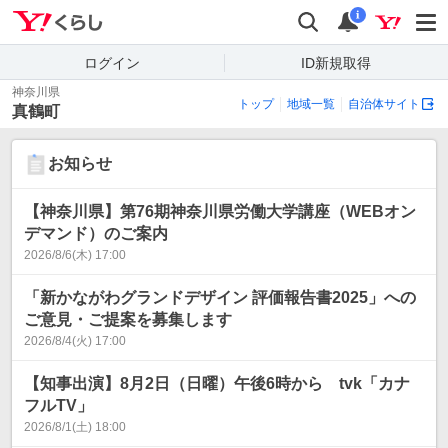
Yahoo!くらし
検索
通知
i
ログイン
ID新規取得
神奈川県
トップ
地域一覧
自治体サイト
真鶴町
お知らせ
【神奈川県】第76期神奈川県労働大学講座（WEBオン
デマンド）のご案内
2026/8/6(木) 17:00
「新かながわグランドデザイン 評価報告書2025」への
ご意見・ご提案を募集します
2026/8/4(火) 17:00
【知事出演】8月2日（日曜）午後6時から tvk「カナ
フルTV」
2026/8/1(土) 18:00