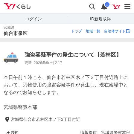
Yahoo!くらし
検索
通知
i
ログイン
ID新規取得
宮城県
トップ
地域一覧
自治体サイト
仙台市泉区
強盗容疑事件の発生について【若林区】
更新:
2026/5/9(土) 2:17
本日午前１時ころ、仙台市若林区木ノ下３丁目付近路上に
おいて、刃物使用の強盗容疑事件が発生し、現在臨場中と
なるのでお知らせします。

宮城県仙台市若林区木ノ下3丁目付近
情報提供：
宮城県警察本部
共有