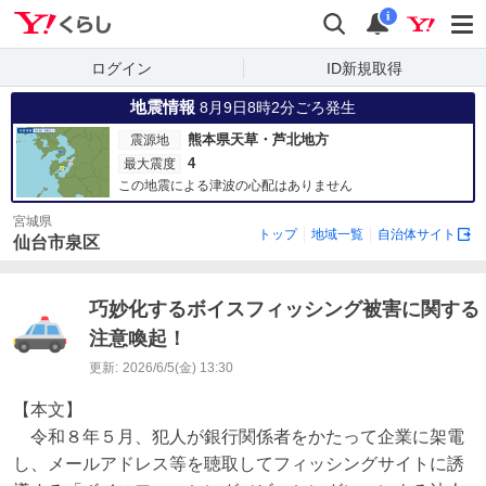
Yahoo!くらし
検索
通知
i
ログイン
ID新規取得
地震情報
8月9日8時2分ごろ発生
熊本県天草・芦北地方
震源地
4
最大震度
この地震による津波の心配はありません
宮城県
トップ
地域一覧
自治体サイト
仙台市泉区
巧妙化するボイスフィッシング被害に関する
注意喚起！
更新:
2026/6/5(金) 13:30
【本文】

　令和８年５月、犯人が銀行関係者をかたって企業に架電
し、メールアドレス等を聴取してフィッシングサイトに誘