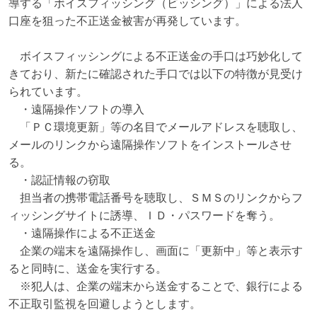
導する「ボイスフィッシング（ビッシング）」による法人
口座を狙った不正送金被害が再発しています。

　ボイスフィッシングによる不正送金の手口は巧妙化して
きており、新たに確認された手口では以下の特徴が見受け
られています。

　・遠隔操作ソフトの導入

　「ＰＣ環境更新」等の名目でメールアドレスを聴取し、
メールのリンクから遠隔操作ソフトをインストールさせ
る。

　・認証情報の窃取

　担当者の携帯電話番号を聴取し、ＳＭＳのリンクからフ
ィッシングサイトに誘導、ＩＤ・パスワードを奪う。

　・遠隔操作による不正送金

　企業の端末を遠隔操作し、画面に「更新中」等と表示す
ると同時に、送金を実行する。

　※犯人は、企業の端末から送金することで、銀行による
不正取引監視を回避しようとします。
