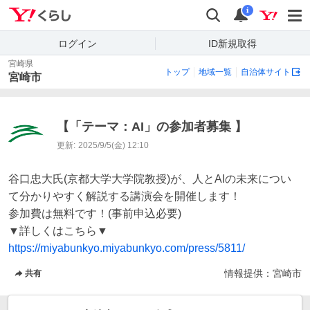
Yahoo!くらし
検索
通知
i
ログイン
ID新規取得
宮崎県
トップ
地域一覧
自治体サイト
宮崎市
【「テーマ：AI」の参加者募集 】
更新:
2025/9/5(金) 12:10
谷口忠大氏(京都大学大学院教授)が、人とAIの未来につい
て分かりやすく解説する講演会を開催します！

参加費は無料です！(事前申込必要)

https://miyabunkyo.miyabunkyo.com/press/5811/
情報提供：
宮崎市
共有