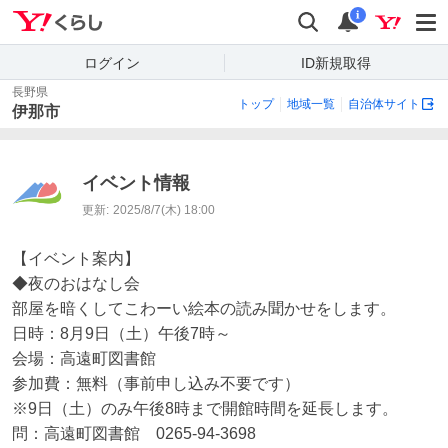
Yahoo!くらし
検索
通知
i
ログイン
ID新規取得
長野県
トップ
地域一覧
自治体サイト
伊那市
イベント情報
更新:
2025/8/7(木) 18:00
【イベント案内】

◆夜のおはなし会

部屋を暗くしてこわーい絵本の読み聞かせをします。

日時：8月9日（土）午後7時～

会場：高遠町図書館

参加費：無料（事前申し込み不要です）

※9日（土）のみ午後8時まで開館時間を延長します。

問：高遠町図書館　0265-94-3698
