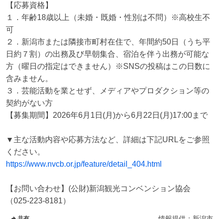
【応募資格】

１．年齢18歳以上（未婚・既婚・性別は不問）※高校生不
可

２．新潟市または隣接市町村在住で、年間約50日（うち平
日約７割）の出務及び早朝集合、宿泊を伴う出務が可能な
方（曜日の指定はできません）※SNSの投稿はこの日数に
含みません。

３．芸能活動を業とせず、メディアやプロダクション等の
契約がない方

【募集期間】2026年6月1日(月)から6月22日(月)17:00まで

▼主な活動内容や応募方法など、詳細は下記URLをご参照
https://www.nvcb.or.jp/feature/detail_404.html
【お問い合わせ】(公財)新潟観光コンベンション協会
（025-223-8181）
情報提供：
新潟市
共有