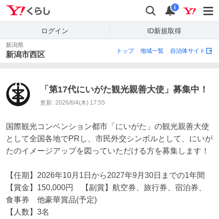
Yahoo!くらし
検索
通知
i
ログイン
ID新規取得
新潟県
トップ
地域一覧
自治体サイト
新潟市西区
「第17代にいがた観光親善大使」募集中！
更新:
2026/6/4(木) 17:55
国際観光コンベンション都市「にいがた」の観光親善大使
として全国各地でPRし、市民外交シンボルとして、にいが
たのイメージアップを図っていただける方を募集します！

【任期】2026年10月1日から2027年9月30日までの1年間

【賞金】150,000円　【副賞】航空券、旅行券、宿泊券、
食事券　他豪華賞品(予定)

【人数】3名
