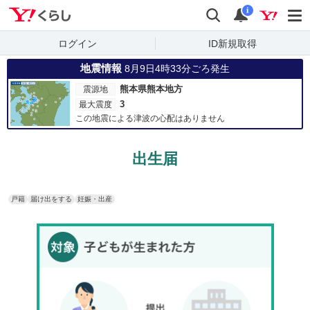
Yahoo!くらし
検索
通知
i
ログイン
ID新規取得
地震情報
8月9日4時33分ごろ発生
熊本県熊本地方
震源地
3
最大震度
この地震による津波の心配はありません
出生届
戸籍
届け出をする
妊娠・出産