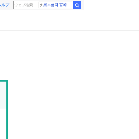
ヘルプ
黒木啓司 宮崎麗果
検索