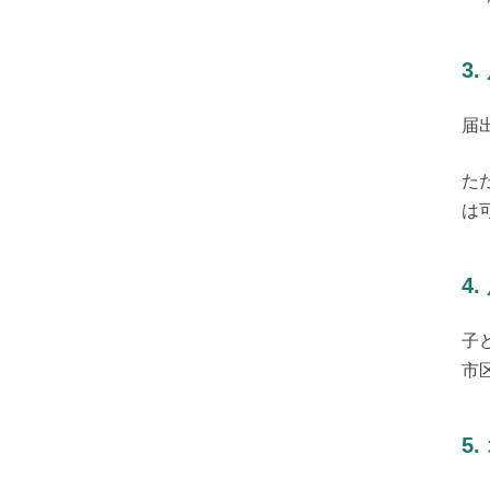
3
届
た
は
4
子
市
5