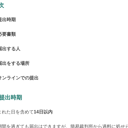
次
 提出時期
 必要書類
 届出する人
 届出をする場所
. オンラインでの提出
. 提出時期
まれた日を含めて
14日以内
期間を過ぎても届出はできますが、簡易裁判所から過料に処せ