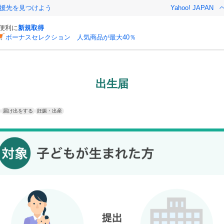
援先を見つけよう
Yahoo! JAPAN
と便利に
新規取得
ボーナスセレクション 人気商品が最大40％
出生届
届け出をする
妊娠・出産