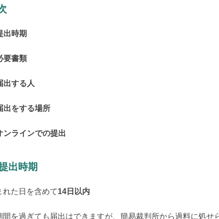
次
 提出時期
 必要書類
 届出する人
 届出をする場所
. オンラインでの提出
. 提出時期
まれた日を含めて
14日以内
期間を過ぎても届出はできますが、簡易裁判所から過料に処せ