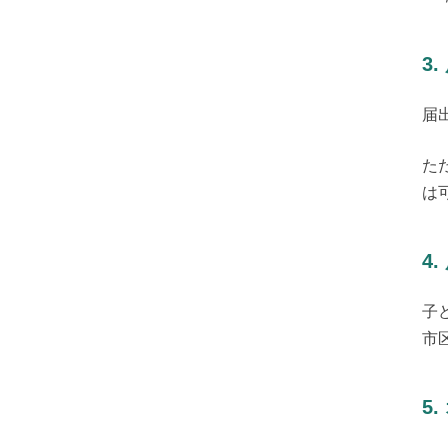
3
届
た
は
4
子
市
5