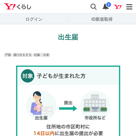
Yahoo!くらし
検索
通知
i
ログイン
ID新規取得
出生届
戸籍
届け出をする
妊娠・出産