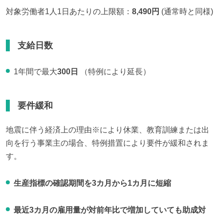
対象労働者1人1日あたりの上限額：
8,490円
 (通常時と同様)
支給日数
1年間で最大
300日
（特例により延長）
要件緩和
地震に伴う経済上の理由※により休業、教育訓練または出
向を行う事業主の場合、特例措置により要件が緩和されま
す。
生産指標の確認期間を3カ月から1カ月に短縮
最近3カ月の雇用量が対前年比で増加していても助成対