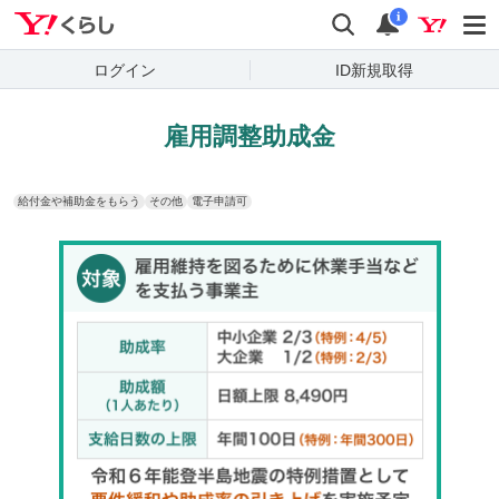
Yahoo!くらし
検索
通知
i
ログイン
ID新規取得
雇用調整助成金
給付金や補助金をもらう
その他
電子申請可