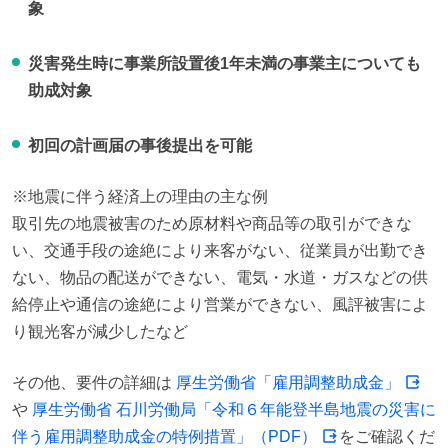
象
災害発生時に事業所設置後1年未満の事業主についても
助成対象
初回の計画届の事後提出を可能
※地震に伴う経済上の理由の主な例

取引先の地震被害のため原材料や商品等の取引ができな
い、交通手段の途絶により来客がない、従業員が出勤でき
ない、物品の配送ができない、電気・水道・ガスなどの供
給停止や通信の途絶により営業ができない、風評被害によ
り観光客が減少したなど
その他、要件の詳細は 
厚生労働省「雇用調整助成金」
や 
厚生労働省 石川労働局「令和６年能登半島地震の災害に
伴う雇用調整助成金の特例措置」（PDF）
をご確認くだ