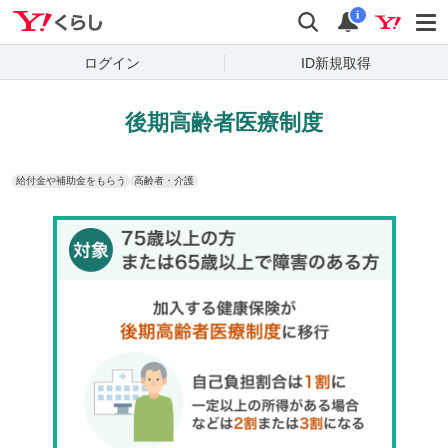
Yahoo!くらし
検索
通知
i
ログイン
ID新規取得
後期高齢者医療制度
給付金や補助金をもらう
高齢者・介護